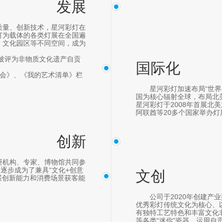
发展
质量、创新技术，星河彩灯在
灯为载体的各类灯展在全国遍
、文化园区等不同空间，成为
，被评为非物质文化遗产自贡
国际化
宵晚会》、《我的艺术清单》栏
星河彩灯加速布局“世
国为核心辐射全球，布局北
星河彩灯于2008年首展北
阿联酋等20多个国家举办灯
创新
研机构、专家、博物馆共同参
逐步成为了兼具“文化+创意
文创
展创新能力和消费场景获客能
公司于2020年创建产
优秀彩灯传统文化为核心、
有独特工艺特色和丰富文化
等各类“迷你”瓷器，运用