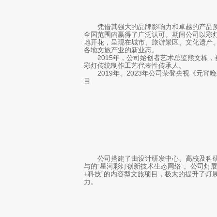
凭借其强大的品牌影响力和卓越的产品
全国范围内赢得了广泛认可。期间公司以彩
地开花，呈现在城市、旅游景区、文化遗产
各地文旅产业的新业态。
2015年，公司始创者艺术总监熊文栋
彩灯传统制作工艺代表性传承人。
2019年、2023年公司荣登央视《元
目
公司搭建了由设计研发中心、高校及科
与的“星河彩灯创新技术生态网络”。公司灯展
+科技”的内容型文旅项目，极大的提升了灯
力。