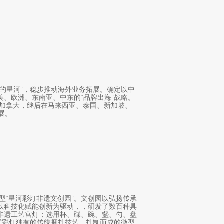
界的星河”，稳步推动海外业务拓展。确定以中
美、欧洲、东南亚、中东的“品牌出海”战略。
美加拿大，继后在马来西亚、泰国、新加坡、
展。
业型“星河彩灯非遗文创园”。文创园以弘扬传承
以科技化赋能创新为驱动，，研发了数百种具
非遗工艺宫灯；选用杯、碟、碗、盏、勺、盘
自贡彩灯独有的传统捆扎技艺，扎制而成的微型