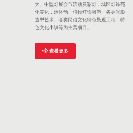
大、中型灯展会节活动及彩灯，城区灯饰亮
化美化，活体动、植物灯饰雕塑、各类光影
园》、《凤舞吉祥》
自贡市彩灯工匠劳务品牌联
造型艺术、各类民俗文化特色景观工程，特
色文化小镇等为主营项目。
荣获四川省第
副理事长单位
查看更多
商联彩灯商会副会长
《花团童趣》荣获彩灯设计
单位
案三等奖证书