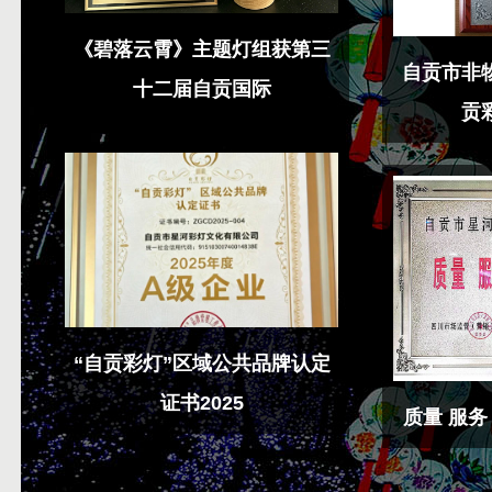
《碧落云霄》主题灯组获第三
盟
自贡市非
十二届自贡国际
贡
“自贡彩灯”区域公共品牌认定
证书2025
方
质量 服务