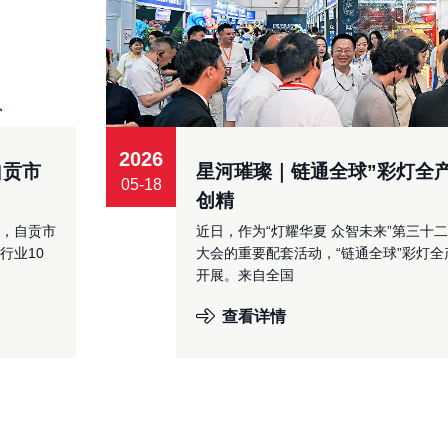
2026
自贡市
星河璀璨｜链通全球”彩灯全
05-18
创精
，自贡市
近日，作为“灯耀华夏 众智未来”第三十
行业10
大会的重要配套活动，“链通全球”彩灯
开展。来自全国
查看详情