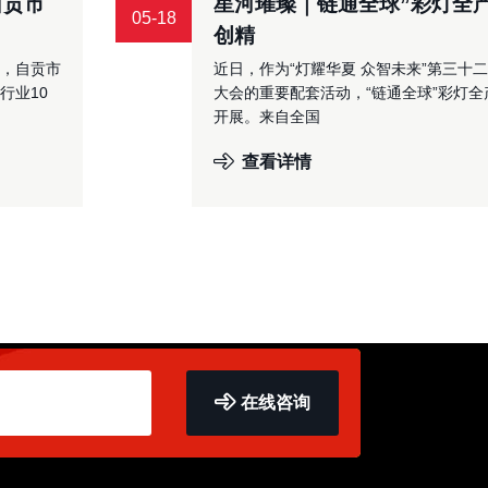
自贡市
星河璀璨｜链通全球”彩灯全
05-18
创精
，自贡市
近日，作为“灯耀华夏 众智未来”第三十
行业10
大会的重要配套活动，“链通全球”彩灯
开展。来自全国
查看详情
在线咨询