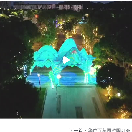
下一篇：
华佗百草园游园灯会